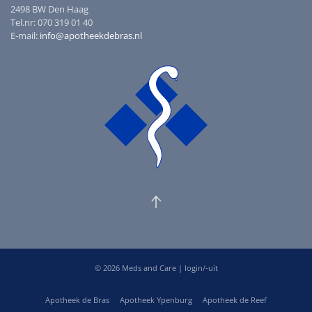
2498 BW Den Haag
Tel.nr: 070 319 01 40
E-mail:
info@apotheekdebras.nl
©
2026
Meds and Care |
login/-uit
Apotheek de Bras
Apotheek Ypenburg
Apotheek de Reef