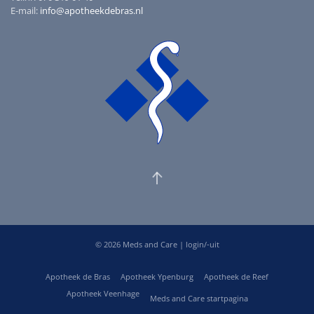
E-mail:
info@apotheekdebras.nl
©
2026
Meds and Care |
login/-uit
Apotheek de Bras
Apotheek Ypenburg
Apotheek de Reef
Apotheek Veenhage
Meds and Care startpagina