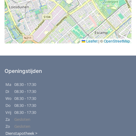
Leaflet
|
©
OpenStreetMap
Openingstijden
Ma
08:30 - 17:30
Di
08:30 - 17:30
Wo
08:30 - 17:30
Do
08:30 - 17:30
Vrij
08:30 - 17:30
Za
Gesloten
Zo
Gesloten
Dienstapotheek >