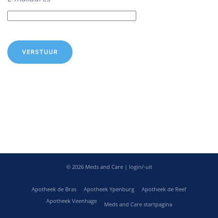
VERSTUUR
©
2026
Meds and Care |
login/-uit
Apotheek de Bras
Apotheek Ypenburg
Apotheek de Reef
Apotheek Veenhage
Meds and Care startpagina