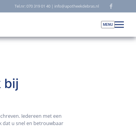
Tel.nr: 070 319 01 40 | info@apotheekdebras.nl
 bij
eschreven. Iedereen met een
ijk dat u snel en betrouwbaar