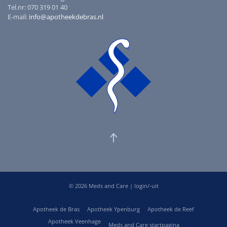
Tel.nr: 070 319 01 40
E-mail:
info@apotheekdebras.nl
©
2026
Meds and Care |
login/-uit
Apotheek de Bras
Apotheek Ypenburg
Apotheek de Reef
Apotheek Veenhage
Meds and Care startpagina