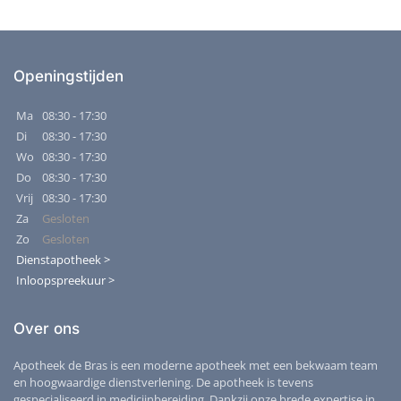
Openingstijden
Ma
08:30 - 17:30
Di
08:30 - 17:30
Wo
08:30 - 17:30
Do
08:30 - 17:30
Vrij
08:30 - 17:30
Za
Gesloten
Zo
Gesloten
Dienstapotheek >
Inloopspreekuur >
Over ons
Apotheek de Bras is een moderne apotheek met een bekwaam team
en hoogwaardige dienstverlening. De apotheek is tevens
gespecialiseerd in medicijnbereiding. Dankzij onze brede expertise in